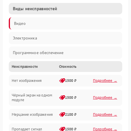
Виды неисправностей
Видео
Электроника
Программное обеспечение
Неисправности
Стоимость
Калибровка
Нет изображения
1500 ₽
Подробнее →
Электропитание
Чёрный экран на одном
Аппаратная
1500 ₽
Подробнее →
модуле
Механические повреждения
Мерцание изображения
2100 ₽
Подробнее →
Электрика
Пропадает сигнал
1500 ₽
Подробнее →