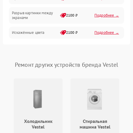
Коммутационная
Разрыв картинки между
2100 ₽
Подробнее →
экранами
Искажённые цвета
2100 ₽
Подробнее →
Разная яркость панелей
1500 ₽
Подробнее →
Артефакты изображения
2100 ₽
Подробнее →
Ремонт других устройств бренда Vestel
Холодильник
Стиральная
Vestel
машина Vestel