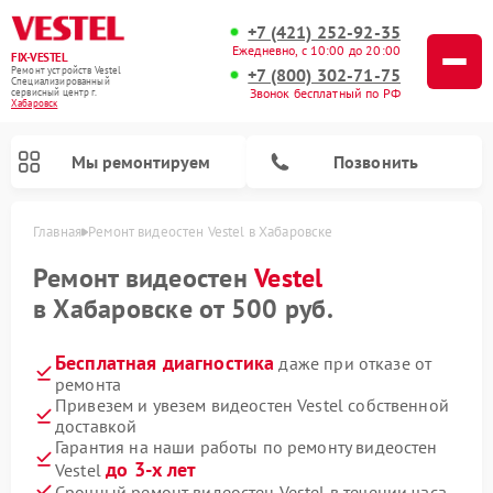
+7 (421) 252-92-35
Ежедневно, с 10:00 до 20:00
FIX-VESTEL
+7 (800) 302-71-75
Ремонт устройств Vestel
Специализированный
Звонок бесплатный по РФ
cервисный центр г.
Хабаровск
Мы ремонтируем
Позвонить
Главная
Ремонт видеостен Vestel в Хабаровске
Ремонт видеостен
Vestel
в Хабаровске от 500 руб.
Ремонт посудомоечных машин Vestel
Ремонт стиральных машин Vestel
Ремонт варочных панелей Vestel
Бесплатная диагностика
даже при отказе от
ремонта
Привезем и увезем видеостен Vestel собственной
доставкой
Гарантия на наши работы по ремонту видеостен
до 3-х лет
Vestel
Срочный ремонт видеостен Vestel в течении часа