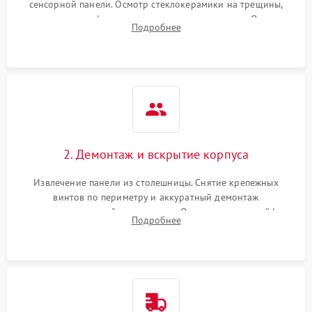
сенсорной панели. Осмотр стеклокерамики на трещины,
проверка конфорок на равномерность нагрева. Опрос
Подробнее
клиента о симптомах (не включается, не видит посуду,
щелкает).
2. Демонтаж и вскрытие корпуса
Извлечение панели из столешницы. Снятие крепежных
винтов по периметру и аккуратный демонтаж
стеклокерамической поверхности. Отсоединение шлейфов
Подробнее
сенсорного блока для доступа к силовым платам, катушкам
или ТЭНам.