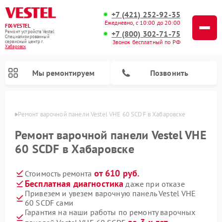
+7 (421) 252-92-35
Ежедневно, с 10:00 до 20:00
FIX-VESTEL
+7 (800) 302-71-75
Ремонт устройств Vestel
Специализированный
Звонок бесплатный по РФ
cервисный центр г.
Хабаровск
Мы ремонтируем
Позвонить
овске
Ремонт варочной панели Vestel VHE 60 SCDF в Хабаровске
Ремонт варочной панели Vestel VHE
60 SCDF в Хабаровске
Ремонт стиральных машин Vestel
Ремонт посудомоечных машин Vestel
от 610 руб.
Стоимость ремонта
Бесплатная диагностика
даже при отказе
Привезем и увезем варочную панель Vestel VHE
60 SCDF сами
Гарантия на наши работы по ремонту варочных