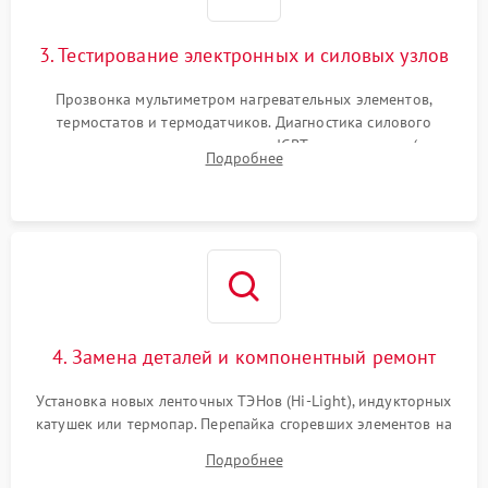
3. Тестирование электронных и силовых узлов
Прозвонка мультиметром нагревательных элементов,
термостатов и термодатчиков. Диагностика силового
модуля, реле, диодных мостов и IGBT-транзисторов (для
Подробнее
индукции). Проверка кранов и газ-контроля (для газовых
панелей).
4. Замена деталей и компонентный ремонт
Установка новых ленточных ТЭНов (Hi-Light), индукторных
катушек или термопар. Перепайка сгоревших элементов на
плате управления, восстановление токопроводящих
Подробнее
дорожек. Очистка контактов и замена поврежденной