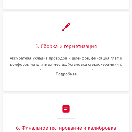
проводки.
5. Сборка и герметизация
Аккуратная укладка проводов и шлейфов, фиксация плат и
конфорок на штатных местах. Установка стеклокерамики с
проверкой равномерности зазоров. Нанесение
Подробнее
термостойкого герметика или укладка уплотнительной
ленты по контуру.
6. Финальное тестирование и калибровка