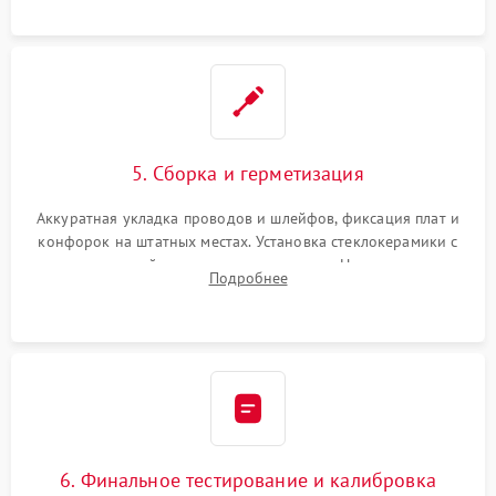
проводки.
5. Сборка и герметизация
Аккуратная укладка проводов и шлейфов, фиксация плат и
конфорок на штатных местах. Установка стеклокерамики с
проверкой равномерности зазоров. Нанесение
Подробнее
термостойкого герметика или укладка уплотнительной
ленты по контуру.
6. Финальное тестирование и калибровка