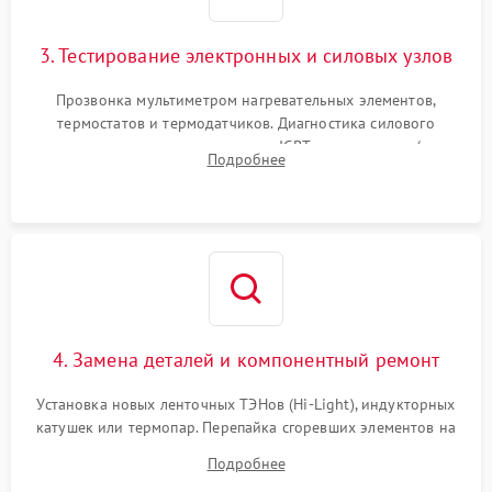
3. Тестирование электронных и силовых узлов
Прозвонка мультиметром нагревательных элементов,
термостатов и термодатчиков. Диагностика силового
модуля, реле, диодных мостов и IGBT-транзисторов (для
Подробнее
индукции). Проверка кранов и газ-контроля (для газовых
панелей).
4. Замена деталей и компонентный ремонт
Установка новых ленточных ТЭНов (Hi-Light), индукторных
катушек или термопар. Перепайка сгоревших элементов на
плате управления, восстановление токопроводящих
Подробнее
дорожек. Очистка контактов и замена поврежденной