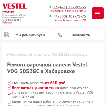
+7 (421) 252-92-35
Ежедневно, с 10:00 до 20:00
FIX-VESTEL
+7 (800) 302-71-75
Ремонт устройств Vestel
Специализированный
Звонок бесплатный по РФ
cервисный центр г.
Хабаровск
Мы ремонтируем
Позвонить
овске
Ремонт варочной панели Vestel VDG 30S2GC в Хабаровске
Ремонт варочной панели Vestel
VDG 30S2GC в Хабаровске
Ремонт стиральных машин Vestel
Ремонт посудомоечных машин Vestel
от 610 руб.
Стоимость ремонта
Бесплатная диагностика
даже при отказе
Привезем и увезем варочную панель Vestel VDG
30S2GC сами
Гарантия на наши работы по ремонту варочных