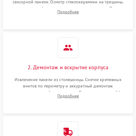
сенсорной панели. Осмотр стеклокерамики на трещины,
проверка конфорок на равномерность нагрева. Опрос
Подробнее
клиента о симптомах (не включается, не видит посуду,
щелкает).
2. Демонтаж и вскрытие корпуса
Извлечение панели из столешницы. Снятие крепежных
винтов по периметру и аккуратный демонтаж
стеклокерамической поверхности. Отсоединение шлейфов
Подробнее
сенсорного блока для доступа к силовым платам, катушкам
или ТЭНам.