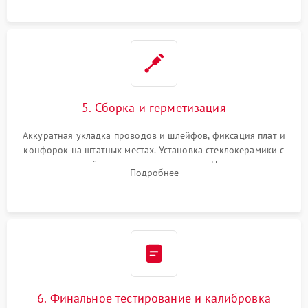
проводки.
5. Сборка и герметизация
Аккуратная укладка проводов и шлейфов, фиксация плат и
конфорок на штатных местах. Установка стеклокерамики с
проверкой равномерности зазоров. Нанесение
Подробнее
термостойкого герметика или укладка уплотнительной
ленты по контуру.
6. Финальное тестирование и калибровка