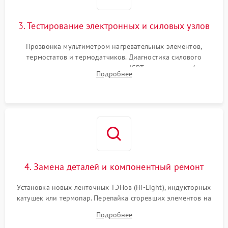
3. Тестирование электронных и силовых узлов
Прозвонка мультиметром нагревательных элементов,
термостатов и термодатчиков. Диагностика силового
модуля, реле, диодных мостов и IGBT-транзисторов (для
Подробнее
индукции). Проверка кранов и газ-контроля (для газовых
панелей).
4. Замена деталей и компонентный ремонт
Установка новых ленточных ТЭНов (Hi-Light), индукторных
катушек или термопар. Перепайка сгоревших элементов на
плате управления, восстановление токопроводящих
Подробнее
дорожек. Очистка контактов и замена поврежденной