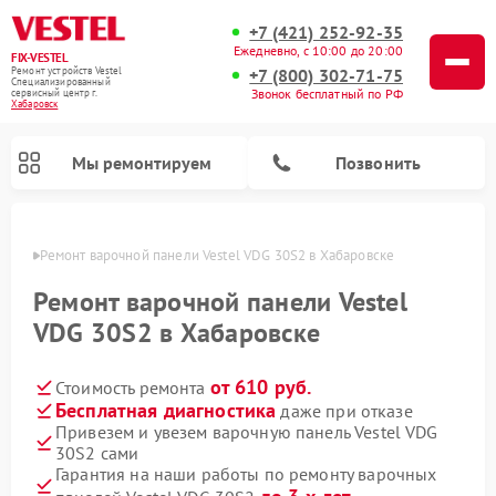
+7 (421) 252-92-35
Ежедневно, с 10:00 до 20:00
FIX-VESTEL
+7 (800) 302-71-75
Ремонт устройств Vestel
Специализированный
Звонок бесплатный по РФ
cервисный центр г.
Хабаровск
Мы ремонтируем
Позвонить
овске
Ремонт варочной панели Vestel VDG 30S2 в Хабаровске
Ремонт варочной панели Vestel
VDG 30S2 в Хабаровске
Ремонт стиральных машин Vestel
Ремонт посудомоечных машин Vestel
от 610 руб.
Стоимость ремонта
Бесплатная диагностика
даже при отказе
Привезем и увезем варочную панель Vestel VDG
30S2 сами
Гарантия на наши работы по ремонту варочных