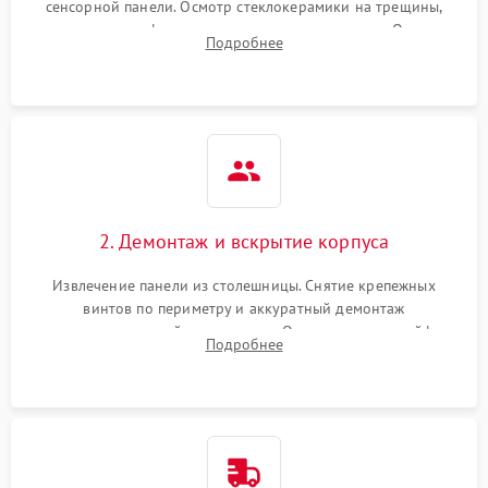
сенсорной панели. Осмотр стеклокерамики на трещины,
проверка конфорок на равномерность нагрева. Опрос
Подробнее
клиента о симптомах (не включается, не видит посуду,
щелкает).
2. Демонтаж и вскрытие корпуса
Извлечение панели из столешницы. Снятие крепежных
винтов по периметру и аккуратный демонтаж
стеклокерамической поверхности. Отсоединение шлейфов
Подробнее
сенсорного блока для доступа к силовым платам, катушкам
или ТЭНам.