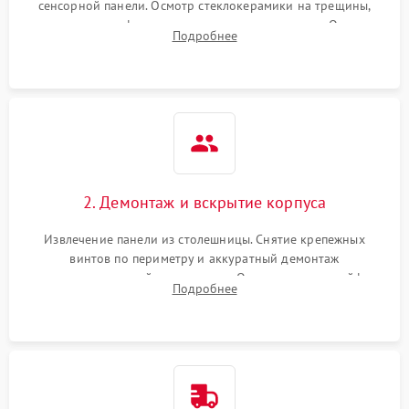
сенсорной панели. Осмотр стеклокерамики на трещины,
проверка конфорок на равномерность нагрева. Опрос
Подробнее
клиента о симптомах (не включается, не видит посуду,
щелкает).
2. Демонтаж и вскрытие корпуса
Извлечение панели из столешницы. Снятие крепежных
винтов по периметру и аккуратный демонтаж
стеклокерамической поверхности. Отсоединение шлейфов
Подробнее
сенсорного блока для доступа к силовым платам, катушкам
или ТЭНам.