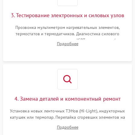
3. Тестирование электронных и силовых узлов
Прозвонка мультиметром нагревательных элементов,
термостатов и термодатчиков. Диагностика силового
модуля, реле, диодных мостов и IGBT-транзисторов (для
Подробнее
индукции). Проверка кранов и газ-контроля (для газовых
панелей).
4. Замена деталей и компонентный ремонт
Установка новых ленточных ТЭНов (Hi-Light), индукторных
катушек или термопар. Перепайка сгоревших элементов на
плате управления, восстановление токопроводящих
Подробнее
дорожек. Очистка контактов и замена поврежденной