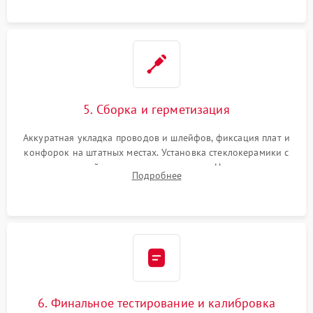
проводки.
5. Сборка и герметизация
Аккуратная укладка проводов и шлейфов, фиксация плат и
конфорок на штатных местах. Установка стеклокерамики с
проверкой равномерности зазоров. Нанесение
Подробнее
термостойкого герметика или укладка уплотнительной
ленты по контуру.
6. Финальное тестирование и калибровка