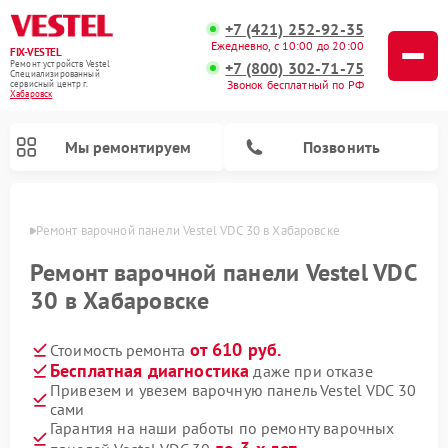
+7 (421) 252-92-35
Ежедневно, с 10:00 до 20:00
FIX-VESTEL
+7 (800) 302-71-75
Ремонт устройств Vestel
Специализированный
Звонок бесплатный по РФ
cервисный центр г.
Хабаровск
Мы ремонтируем
Позвонить
овске
Ремонт варочной панели Vestel VDC 30 в Хабаровске
Ремонт варочной панели Vestel VDC
30 в Хабаровске
Ремонт стиральных машин Vestel
Ремонт посудомоечных машин Vestel
от 610 руб.
Стоимость ремонта
Бесплатная диагностика
даже при отказе
Привезем и увезем варочную панель Vestel VDC 30
сами
Гарантия на наши работы по ремонту варочных