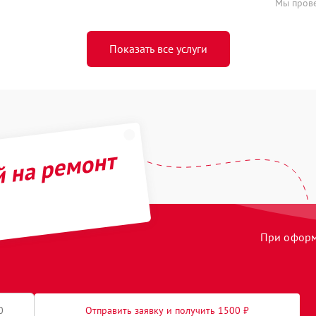
Мы прове
Показать все услуги
й на ремонт
При оформл
Отправить заявку и получить 1500 ₽