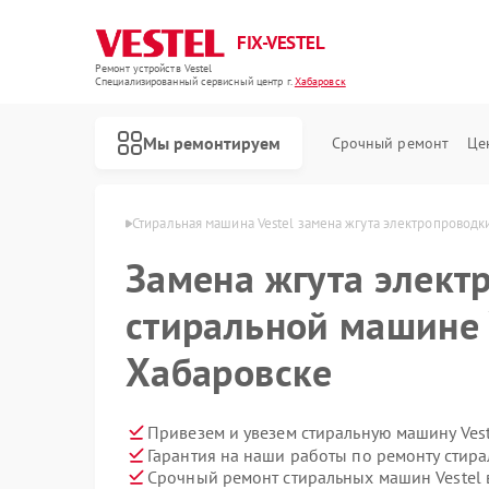
FIX-VESTEL
Ремонт устройств Vestel
Специализированный cервисный центр г.
Хабаровск
Мы ремонтируем
Срочный ремонт
Це
Vestel в Хабаровске
Стиральная машина Vestel замена жгута электропроводк
Замена жгута элект
стиральной машине 
Ремонт посудомоечных машин Vestel
Ремонт варочных панелей Vestel
Хабаровске
Привезем и увезем стиральную машину Ves
Гарантия на наши работы по ремонту стир
Срочный ремонт стиральных машин Vestel 