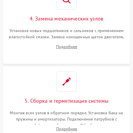
4. Замена механических узлов
Установка новых подшипников и сальников с применением
влагостойкой смазки. Замена изношенных щеток двигателя,
порванного ремня привода, неисправного сливного насоса
Подробнее
или поврежденной резиновой манжеты.
5. Сборка и герметизация системы
Монтаж всех узлов в обратном порядке. Установка бака на
пружины и амортизаторы. Подключение патрубков с
надежной фиксацией хомутами. Обработка стыков
Подробнее
герметиком для предотвращения возможных протечек воды.