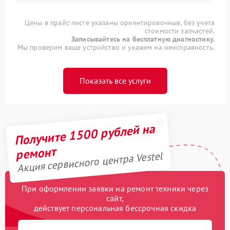
Цены в прайс-листе указаны ориентировочные, без учета
стоимости запчастей.
Записывайтесь на бесплатную диагностику.
Мы проверим ваше устройство и укажем на неисправность.
Показать все услуги
Получите 1500 рублей на
ремонт
Акция сервисного центра Vestel
При оформлении заявки на ремонт техники через
сайт,
действует персональная бессрочная скидка