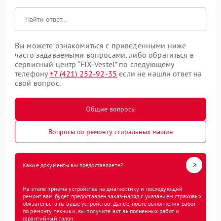
Вы можете ознакомиться с приведенными ниже
часто задаваемыми вопросами, либо обратиться в
сервисный центр “FIX-Vestel” по следующему
телефону
+7 (421) 252-92-35
если не нашли ответ на
свой вопрос.
Общие вопросы
Вопросы по ремонту стиральных машин
Какие документы вы предоставляете?
На этапе приема устройства на диагностику и последующий
ремонт вам будет предоставлен заказ-наряд с указанием страховых
обязательств на ваше устройство. Далее, после выполнения работ
по ремонту техники, вы получите акт выполненных работ и
гарантийный талон.