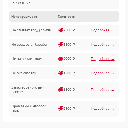
Механика
Неисправности
Стоимость
Электропитание
Не сливает воду (помпа)
2500 ₽
Подробнее →
Водоснабжение
Не вращается барабан
1500 ₽
Подробнее →
Слив
Не нагревает воду
2000 ₽
Подробнее →
Программное обеспечение
Не включается
1500 ₽
Подробнее →
Запах горелого при
1800 ₽
Подробнее →
работе
Проблемы с набором
2500 ₽
Подробнее →
воды
Замена ТЭНа
2200 ₽
Подробнее →