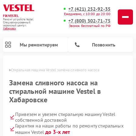
+7 (421) 252-92-35
Ежедневно, с 10:00 до 20:00
FIX-VESTEL
+7 (800) 302-71-75
Ремонт устройств Vestel
Специализированный
Звонок бесплатный по РФ
cервисный центр г.
Хабаровск
Мы ремонтируем
Позвонить
овске
Стиральная машина Vestel замена сливного насоса
Замена сливного насоса на
стиральной машине Vestel в
Ремонт посудомоечных машин Vestel
Ремонт варочных панелей Vestel
Хабаровске
Привезем и увезем стиральную машину Vestel
собственной доставкой
Гарантия на наши работы по ремонту стиральных
до 3-х лет
машин Vestel