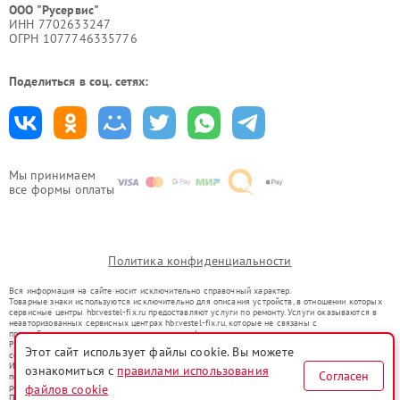
ООО "Русервис"
ИНН 7702633247
ОГРН 1077746335776
Поделиться в соц. сетях:
Мы принимаем
все формы оплаты
Политика конфиденциальности
Вся информация на сайте носит исключительно справочный характер.
Товарные знаки используются исключительно для описания устройств, в отношении которых
сервисные центры hbr.vestel-fix.ru предоставляют услуги по ремонту. Услуги оказываются в
неавторизованных сервисных центрах hbr.vestel-fix.ru, которые не связаны с
правообладателями товарных знаков или их официальными представителями.
Ремонт осуществляется для устройств, уже введенных в гражданский оборот в соответствии
Этот сайт использует файлы cookie. Вы можете
со статьей 1487 ГК РФ.
Использование товарных знаков не преследует цели индивидуализации услуг или введения
ознакомиться с
правилами использования
Согласен
потребителей в заблуждение, а служит для информирования о предоставляемых услугах по
файлов cookie
ремонту техники указанных брендов.
Представленная на сайте информация не является публичной офертой, определяемой