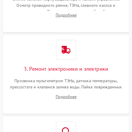
Осмотр приводного ремня, ТЭНа, сливного насоса и
амортизаторов. Проверка подшипников барабана и
Подробнее
крестовины на износ, а манжеты люка на разрывы.
3. Ремонт электроники и электрики
Прозвонка мультиметром ТЭНа, датчика температуры,
прессостата и клапанов залива воды. Пайка поврежденных
дорожек или замена симисторов на плате управления.
Подробнее
Восстановление целостности проводки и контактов.