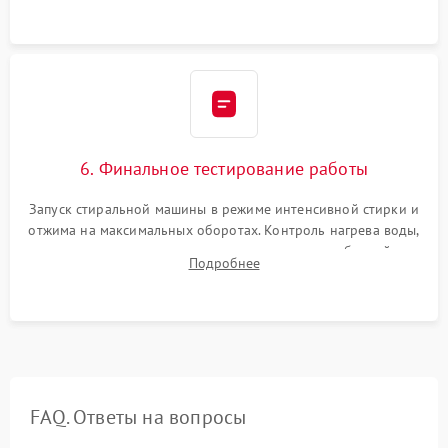
6. Финальное тестирование работы
Запуск стиральной машины в режиме интенсивной стирки и
отжима на максимальных оборотах. Контроль нагрева воды,
корректности слива, отсутствия излишних вибраций,
Подробнее
посторонних стуков и протечек под корпусом.
FAQ. Ответы на вопросы