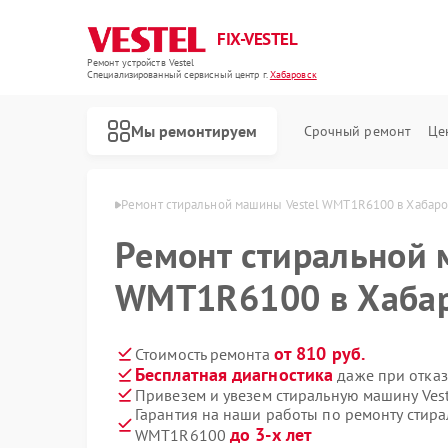
FIX-VESTEL
Ремонт устройств Vestel
Специализированный cервисный центр г.
Хабаровск
Мы ремонтируем
Срочный ремонт
Це
Vestel в Хабаровске
Ремонт стиральной машины Vestel WMT1R6100 в Хабаро
Ремонт стиральной 
WMT1R6100 в Хаба
Ремонт посудомоечных машин Vestel
Ремонт варочных панелей Vestel
от 810 руб.
Стоимость ремонта
Бесплатная диагностика
даже при отказ
Привезем и увезем стиральную машину Ve
Гарантия на наши работы по ремонту стира
до 3-х лет
WMT1R6100