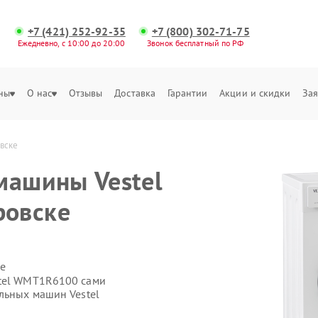
+7 (421) 252-92-35
+7 (800) 302-71-75
Ежедневно, с 10:00 до 20:00
Звонок бесплатный по РФ
ны
О нас
Отзывы
Доставка
Гарантии
Акции и скидки
Зая
вске
машины Vestel
ровске
е
stel WMT1R6100 сами
льных машин Vestel