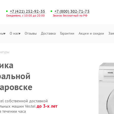
+7 (421) 252-92-35
+7 (800) 302-71-75
Ежедневно, с 10:00 до 20:00
Звонок бесплатный по РФ
ны
О нас
Отзывы
Доставка
Гарантии
Акции и скидки
Зая
ратуры
ика
ральной
баровске
tel собственной доставкой
до 3-х лет
альных машин Vestel
в течении часа