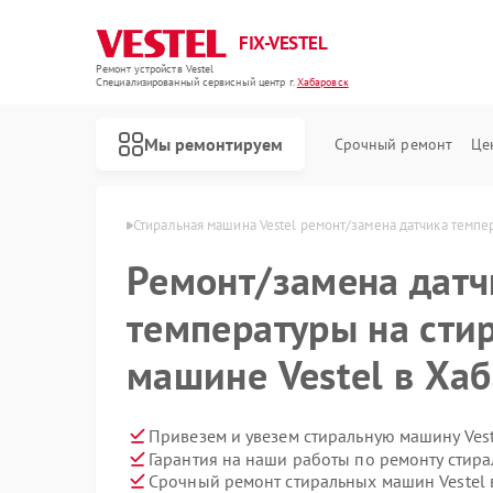
FIX-VESTEL
Ремонт устройств Vestel
Специализированный cервисный центр г.
Хабаровск
Мы ремонтируем
Срочный ремонт
Це
Vestel в Хабаровске
Стиральная машина Vestel ремонт/замена датчика темпе
Ремонт/замена датч
температуры на сти
Ремонт посудомоечных машин Vestel
Ремонт варочных панелей Vestel
машине Vestel в Ха
Привезем и увезем стиральную машину Ves
Гарантия на наши работы по ремонту стир
Срочный ремонт стиральных машин Vestel 