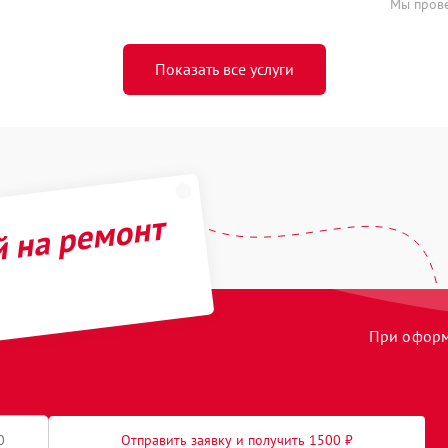
Мы прове
Показать все услуги
й на ремонт
При оформл
Отправить заявку и получить 1500 ₽