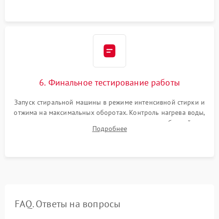
6. Финальное тестирование работы
Запуск стиральной машины в режиме интенсивной стирки и
отжима на максимальных оборотах. Контроль нагрева воды,
корректности слива, отсутствия излишних вибраций,
Подробнее
посторонних стуков и протечек под корпусом.
FAQ. Ответы на вопросы