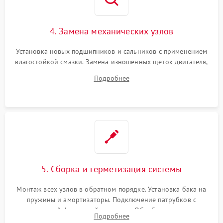
4. Замена механических узлов
Установка новых подшипников и сальников с применением
влагостойкой смазки. Замена изношенных щеток двигателя,
порванного ремня привода, неисправного сливного насоса
Подробнее
или поврежденной резиновой манжеты.
5. Сборка и герметизация системы
Монтаж всех узлов в обратном порядке. Установка бака на
пружины и амортизаторы. Подключение патрубков с
надежной фиксацией хомутами. Обработка стыков
Подробнее
герметиком для предотвращения возможных протечек воды.