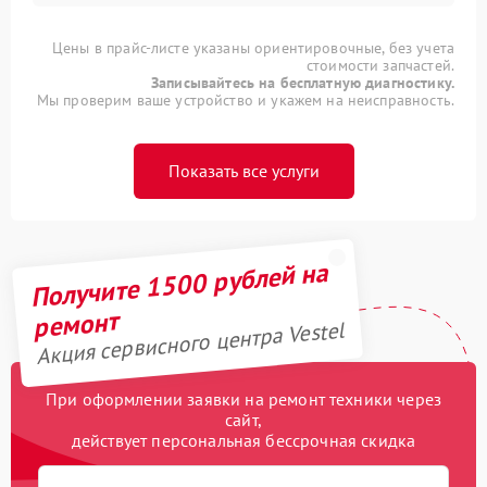
Цены в прайс-листе указаны ориентировочные, без учета
стоимости запчастей.
Записывайтесь на бесплатную диагностику.
Мы проверим ваше устройство и укажем на неисправность.
Показать все услуги
Получите 1500 рублей на
ремонт
Акция сервисного центра Vestel
При оформлении заявки на ремонт техники через
сайт,
действует персональная бессрочная скидка