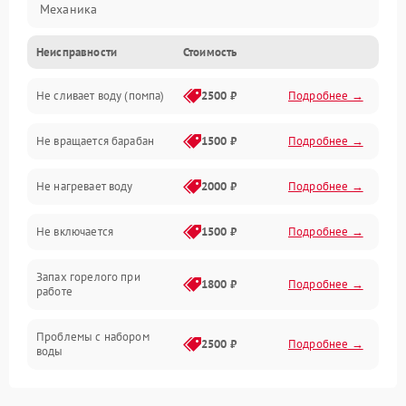
Механика
Неисправности
Стоимость
Электропитание
Не сливает воду (помпа)
2500 ₽
Подробнее →
Водоснабжение
Не вращается барабан
1500 ₽
Подробнее →
Слив
Не нагревает воду
2000 ₽
Подробнее →
Программное обеспечение
Не включается
1500 ₽
Подробнее →
Запах горелого при
1800 ₽
Подробнее →
работе
Проблемы с набором
2500 ₽
Подробнее →
воды
Замена ТЭНа
2200 ₽
Подробнее →