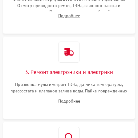
Осмотр приводного ремня, ТЭНа, сливного насоса и
амортизаторов. Проверка подшипников барабана и
Подробнее
крестовины на износ, а манжеты люка на разрывы.
3. Ремонт электроники и электрики
Прозвонка мультиметром ТЭНа, датчика температуры,
прессостата и клапанов залива воды. Пайка поврежденных
дорожек или замена симисторов на плате управления.
Подробнее
Восстановление целостности проводки и контактов.