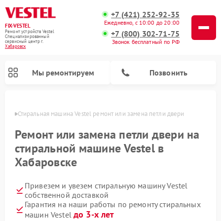
+7 (421) 252-92-35
Ежедневно, с 10:00 до 20:00
FIX-VESTEL
+7 (800) 302-71-75
Ремонт устройств Vestel
Специализированный
Звонок бесплатный по РФ
cервисный центр г.
Хабаровск
Мы ремонтируем
Позвонить
овске
Стиральная машина Vestel ремонт или замена петли двери
Ремонт или замена петли двери на
стиральной машине Vestel в
Ремонт посудомоечных машин Vestel
Ремонт варочных панелей Vestel
Хабаровске
Привезем и увезем стиральную машину Vestel
собственной доставкой
Гарантия на наши работы по ремонту стиральных
до 3-х лет
машин Vestel