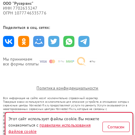
ООО "Русервис"
ИНН 7702633247
ОГРН 1077746335776
Поделиться в соц. сетях:
Мы принимаем
все формы оплаты
Политика конфиденциальности
Вся информация на сайте носит исключительно справочный характер.
Товарные знаки используются исключительно для описания устройств, в отношении которых
сервисные центры hbr.vestel-fix.ru предоставляют услуги по ремонту. Услуги оказываются в
неавторизованных сервисных центрах hbr.vestel-fix.ru, которые не связаны с
правообладателями товарных знаков или их официальными представителями.
Ремонт осуществляется для устройств, уже введенных в гражданский оборот в соответствии
Этот сайт использует файлы cookie. Вы можете
со статьей 1487 ГК РФ.
Использование товарных знаков не преследует цели индивидуализации услуг или введения
ознакомиться с
правилами использования
Согласен
потребителей в заблуждение, а служит для информирования о предоставляемых услугах по
файлов cookie
ремонту техники указанных брендов.
Представленная на сайте информация не является публичной офертой, определяемой