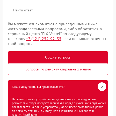
Вы можете ознакомиться с приведенными ниже
часто задаваемыми вопросами, либо обратиться в
сервисный центр “FIX-Vestel” по следующему
телефону
+7 (421) 252-92-35
если не нашли ответ на
свой вопрос.
Общие вопросы
Вопросы по ремонту стиральных машин
Какие документы вы предоставляете?
На этапе приема устройства на диагностику и последующий
ремонт вам будет предоставлен заказ-наряд с указанием страховых
обязательств на ваше устройство. Далее, после выполнения работ
по ремонту техники, вы получите акт выполненных работ и
гарантийный талон.