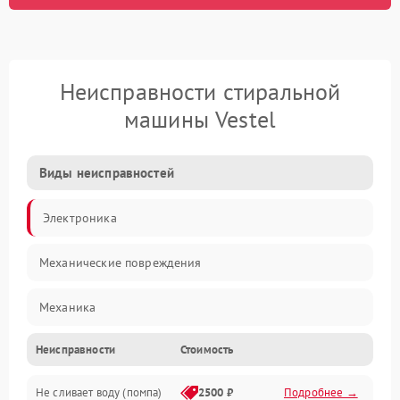
Неисправности стиральной
машины Vestel
Виды неисправностей
Электроника
Механические повреждения
Механика
Неисправности
Стоимость
Электропитание
Не сливает воду (помпа)
2500 ₽
Подробнее →
Водоснабжение