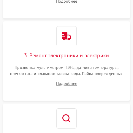
Подробнее
крестовины на износ, а манжеты люка на разрывы.
3. Ремонт электроники и электрики
Прозвонка мультиметром ТЭНа, датчика температуры,
прессостата и клапанов залива воды. Пайка поврежденных
дорожек или замена симисторов на плате управления.
Подробнее
Восстановление целостности проводки и контактов.