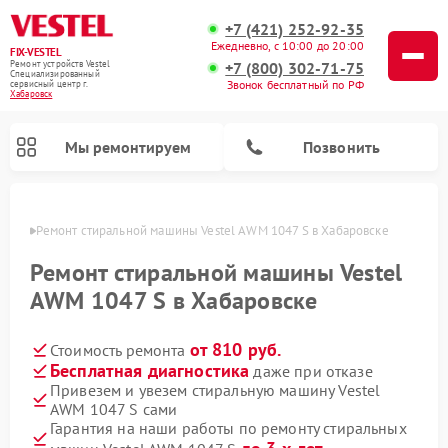
+7 (421) 252-92-35
Ежедневно, с 10:00 до 20:00
FIX-VESTEL
+7 (800) 302-71-75
Ремонт устройств Vestel
Специализированный
Звонок бесплатный по РФ
cервисный центр г.
Хабаровск
Мы ремонтируем
Позвонить
овске
Ремонт стиральной машины Vestel AWM 1047 S в Хабаровске
Ремонт стиральной машины Vestel
AWM 1047 S в Хабаровске
Ремонт посудомоечных машин Vestel
Ремонт варочных панелей Vestel
от 810 руб.
Стоимость ремонта
Бесплатная диагностика
даже при отказе
Привезем и увезем стиральную машину Vestel
AWM 1047 S сами
Гарантия на наши работы по ремонту стиральных