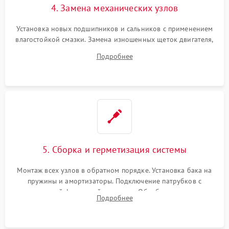
4. Замена механических узлов
Установка новых подшипников и сальников с применением
влагостойкой смазки. Замена изношенных щеток двигателя,
порванного ремня привода, неисправного сливного насоса
Подробнее
или поврежденной резиновой манжеты.
5. Сборка и герметизация системы
Монтаж всех узлов в обратном порядке. Установка бака на
пружины и амортизаторы. Подключение патрубков с
надежной фиксацией хомутами. Обработка стыков
Подробнее
герметиком для предотвращения возможных протечек воды.