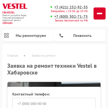
+7 (421) 252-92-35
Ежедневно, с 10:00 до 20:00
FIX-VESTEL
+7 (800) 302-71-75
Ремонт устройств Vestel
Специализированный
Звонок бесплатный по РФ
cервисный центр г.
Хабаровск
Мы ремонтируем
Позвонить
Главная
Заявка на ремонт
Заявка на ремонт техники Vestel в
Хабаровске
Ремонт стиральных машин Vestel
Ремонт варочных панелей Vestel
Ремонт посудомоечных машин Vestel
Контактный телефон: