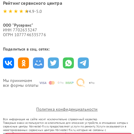
Рейтинг сервисного центра
4.9-5.0
ООО "Русервис"
ИНН 7702633247
ОГРН 1077746335776
Поделиться в соц. сетях:
Мы принимаем
все формы оплаты
Политика конфиденциальности
Вся информация на сайте носит исключительно справочный характер.
Товарные знаки используются исключительно для описания устройств, в отношении которых
сервисные центры hbr.vestel-fix.ru предоставляют услуги по ремонту. Услуги оказываются в
неавторизованных сервисных центрах hbr.vestel-fix.ru, которые не связаны с
правообладателями товарных знаков или их официальными представителями.