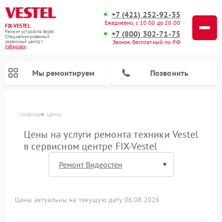
+7 (421) 252-92-35
Ежедневно, с 10:00 до 20:00
FIX-VESTEL
+7 (800) 302-71-75
Ремонт устройств Vestel
Специализированный
Звонок бесплатный по РФ
cервисный центр г.
Хабаровск
Мы ремонтируем
Позвонить
главная
цены
Цены на услуги ремонта техники Vestel
в сервисном центре FIX-Vestel
Ремонт стиральных машин Vestel
Ремонт варочных панелей Vestel
Ремонт посудомоечных машин Vestel
Цены актуальны на текущую дату 06.08.2026