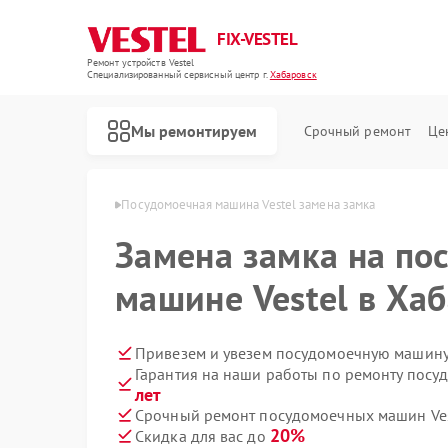
FIX-VESTEL
Ремонт устройств Vestel
Специализированный cервисный центр г.
Хабаровск
Мы ремонтируем
Срочный ремонт
Це
Vestel в Хабаровске
Посудомоечная машина Vestel замена замка
Замена замка на по
машине Vestel в Ха
Ремонт стиральных машин Vestel
Ремонт варочных панелей Vestel
Привезем и увезем посудомоечную машину 
Гарантия на наши работы по ремонту посу
лет
Срочный ремонт посудомоечных машин Vest
20%
Скидка для вас до