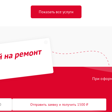
Показать все услуги
й на ремонт
При оформл
Отправить заявку и получить 1500 ₽