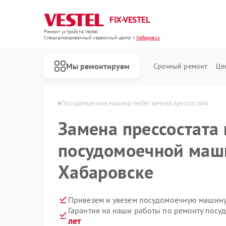
FIX-VESTEL
Ремонт устройств Vestel
Специализированный cервисный центр г.
Хабаровск
Мы ремонтируем
Срочный ремонт
Це
Vestel в Хабаровске
Посудомоечная машина Vestel замена прессостата
Замена прессостата 
посудомоечной маши
Ремонт стиральных машин Vestel
Ремонт варочных панелей Vestel
Хабаровске
Привезем и увезем посудомоечную машину 
Гарантия на наши работы по ремонту посу
лет