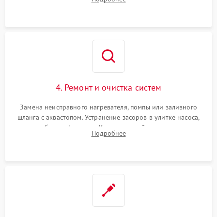
концевика дверцы и электронного модуля управления.
4. Ремонт и очистка систем
Замена неисправного нагревателя, помпы или заливного
шланга с аквастопом. Устранение засоров в улитке насоса,
патрубках и фильтрах. Компонентный ремонт платы
Подробнее
управления, восстановление поврежденной проводки.