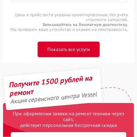
Цены в прайс-листе указаны ориентировочные, без учета
стоимости запчастей.
Записывайтесь на бесплатную диагностику.
Мы проверим ваше устройство и укажем на неисправность.
Показать все услуги
Получите 1500 рублей на
ремонт
Акция сервисного центра Vestel
При оформлении заявки на ремонт техники через
сайт,
действует персональная бессрочная скидка