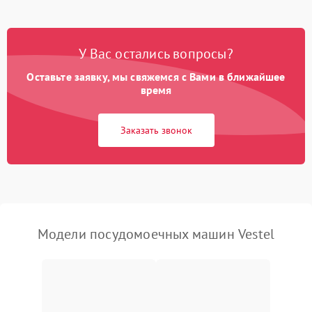
Проблемы с набором
1800 ₽
Подробнее →
воды
У Вас остались вопросы?
Оставьте заявку, мы свяжемся с Вами в ближайшее
Не работает сушилка
2100 ₽
Подробнее →
время
Сбои в работе таймера
1700 ₽
Подробнее →
Заказать звонок
Проблемы с
2100 ₽
Подробнее →
циркуляционным насосом
Модели посудомоечных машин Vestel