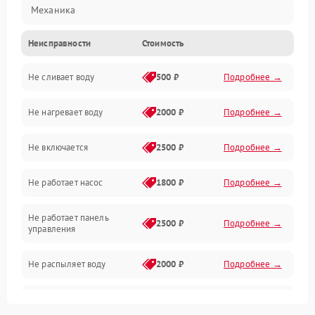
Механика
Неисправности
Стоимость
Управление
Не сливает воду
500 ₽
Подробнее →
Электропитание
Не нагревает воду
2000 ₽
Подробнее →
Датчики
Не включается
2500 ₽
Подробнее →
Нагрев
Не работает насос
1800 ₽
Подробнее →
Вода
Не работает панель
Гигиена
2500 ₽
Подробнее →
управления
Программное обеспечение
Не распыляет воду
2000 ₽
Подробнее →
Не запускается цикл
1800 ₽
Подробнее →
стирки