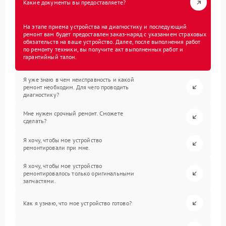
Какие документы вы предоставляете?
На этапе приема устройства на диагностику и последующий
ремонт вам будет предоставлен заказ-наряд с указанием страховых
обязательств на ваше устройство. Далее, после выполнения работ
по ремонту техники, вы получите акт выполненных работ и
гарантийный талон.
Я уже знаю в чем неисправность и какой
ремонт необходим. Для чего проводить
диагностику?
Мне нужен срочный ремонт. Сможете
сделать?
Я хочу, чтобы мое устройство
ремонтировали при мне.
Я хочу, чтобы мое устройство
ремонтировалось только оригинальными
запчастями.
Как я узнаю, что мое устройство готово?