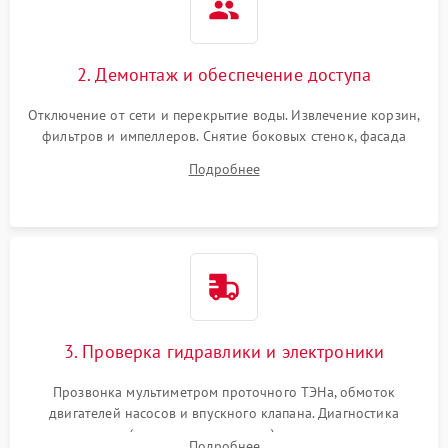
2. Демонтаж и обеспечение доступа
Отключение от сети и перекрытие воды. Извлечение корзин,
фильтров и импеллеров. Снятие боковых стенок, фасада
дверцы или нижнего поддона для прямого доступа к
Подробнее
циркуляционному насосу, ТЭНу и сливной помпе.
3. Проверка гидравлики и электроники
Прозвонка мультиметром проточного ТЭНа, обмоток
двигателей насосов и впускного клапана. Диагностика
прессостата (датчика уровня воды), датчика мутности,
Подробнее