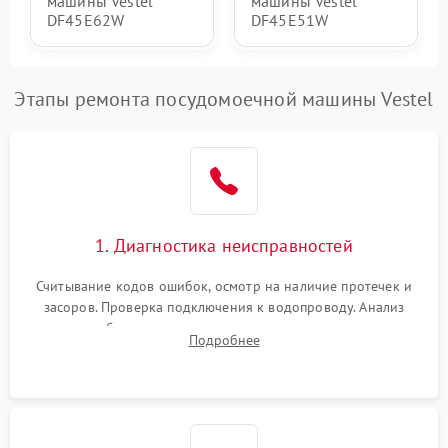
машины Vestel
машины Vestel
DF45E62W
DF45E51W
Этапы ремонта посудомоечной машины Vestel
1. Диагностика неисправностей
Считывание кодов ошибок, осмотр на наличие протечек и
засоров. Проверка подключения к водопроводу. Анализ
жалоб на отсутствие слива, нагрева, вращения
Подробнее
разбрызгивателей или срабатывание системы защиты
аквастоп.