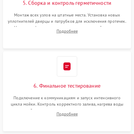
5. Сборка и контроль герметичности
Монтаж всех узлов на штатные места. Установка новых
уплотнителей дверцы и патрубков для исключения протечек.
Надежная фиксация хомутов гидравлической системы,
Подробнее
сборка корпуса и установка датчика поплавка.
6. Финальное тестирование
Подключение к коммуникациям и запуск интенсивного
цикла мойки. Контроль корректного залива, нагрева воды
до нужной температуры, отсутствия посторонних шумов,
Подробнее
штатного слива и абсолютной сухости в поддоне.