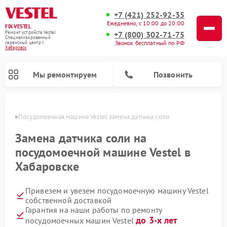
+7 (421) 252-92-35
Ежедневно, с 10:00 до 20:00
FIX-VESTEL
+7 (800) 302-71-75
Ремонт устройств Vestel
Специализированный
Звонок бесплатный по РФ
cервисный центр г.
Хабаровск
Мы ремонтируем
Позвонить
овске
Посудомоечная машина Vestel замена датчика соли
Замена датчика соли на
посудомоечной машине Vestel в
Ремонт стиральных машин Vestel
Ремонт варочных панелей Vestel
Хабаровске
Привезем и увезем посудомоечную машину Vestel
собственной доставкой
Гарантия на наши работы по ремонту
до 3-х лет
посудомоечных машин Vestel