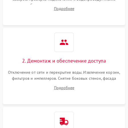
жалоб на отсутствие слива, нагрева, вращения
Подробнее
разбрызгивателей или срабатывание системы защиты
аквастоп.
2. Демонтаж и обеспечение доступа
Отключение от сети и перекрытие воды. Извлечение корзин,
фильтров и импеллеров. Снятие боковых стенок, фасада
дверцы или нижнего поддона для прямого доступа к
Подробнее
циркуляционному насосу, ТЭНу и сливной помпе.