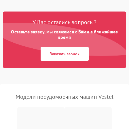
Проблемы с набором
1800 ₽
Подробнее →
воды
У Вас остались вопросы?
Оставьте заявку, мы свяжемся с Вами в ближайшее
Не работает сушилка
2100 ₽
Подробнее →
время
Сбои в работе таймера
1700 ₽
Подробнее →
Заказать звонок
Проблемы с
2100 ₽
Подробнее →
циркуляционным насосом
Модели посудомоечных машин Vestel