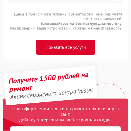
Цены в прайс-листе указаны ориентировочные, без учета
стоимости запчастей.
Записывайтесь на бесплатную диагностику.
Мы проверим ваше устройство и укажем на неисправность.
Показать все услуги
Получите 1500 рублей на
ремонт
Акция сервисного центра Vestel
При оформлении заявки на ремонт техники через
сайт,
действует персональная бессрочная скидка