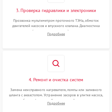
3. Проверка гидравлики и электроники
Прозвонка мультиметром проточного ТЭНа, обмоток
двигателей насосов и впускного клапана. Диагностика
прессостата (датчика уровня воды), датчика мутности,
Подробнее
концевика дверцы и электронного модуля управления.
4. Ремонт и очистка систем
Замена неисправного нагревателя, помпы или заливного
шланга с аквастопом. Устранение засоров в улитке насоса,
патрубках и фильтрах. Компонентный ремонт платы
Подробнее
управления, восстановление поврежденной проводки.