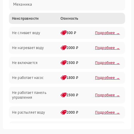
Механика
Неисправности
Стоимость
Управление
Не сливает воду
500 ₽
Подробнее →
Электропитание
Не нагревает воду
2000 ₽
Подробнее →
Датчики
Не включается
2500 ₽
Подробнее →
Нагрев
Не работает насос
1800 ₽
Подробнее →
Вода
Не работает панель
Гигиена
2500 ₽
Подробнее →
управления
Программное обеспечение
Не распыляет воду
2000 ₽
Подробнее →
Не запускается цикл
1800 ₽
Подробнее →
стирки