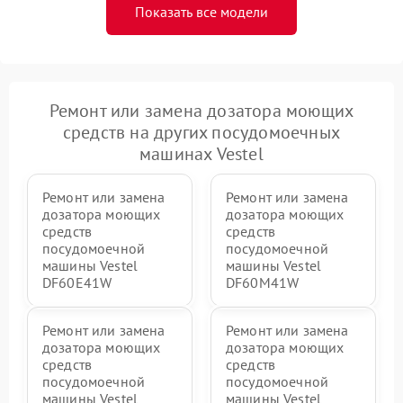
Показать все модели
Ремонт или замена дозатора моющих
средств на других посудомоечных
машинах Vestel
Ремонт или замена
Ремонт или замена
дозатора моющих
дозатора моющих
средств
средств
посудомоечной
посудомоечной
машины Vestel
машины Vestel
DF60E41W
DF60M41W
Ремонт или замена
Ремонт или замена
дозатора моющих
дозатора моющих
средств
средств
посудомоечной
посудомоечной
машины Vestel
машины Vestel