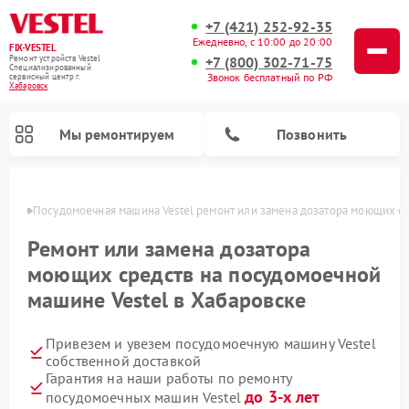
+7 (421) 252-92-35
Ежедневно, с 10:00 до 20:00
FIX-VESTEL
+7 (800) 302-71-75
Ремонт устройств Vestel
Специализированный
Звонок бесплатный по РФ
cервисный центр г.
Хабаровск
Мы ремонтируем
Позвонить
овске
Посудомоечная машина Vestel ремонт или замена дозатора моющих с
Ремонт или замена дозатора
моющих средств на посудомоечной
Ремонт стиральных машин Vestel
Ремонт варочных панелей Vestel
машине Vestel в Хабаровске
Привезем и увезем посудомоечную машину Vestel
собственной доставкой
Гарантия на наши работы по ремонту
до 3-х лет
посудомоечных машин Vestel