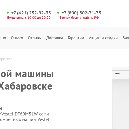
+7 (421) 252-92-35
+7 (800) 302-71-75
Ежедневно, с 10:00 до 20:00
Звонок бесплатный по РФ
ны
О нас
Отзывы
Доставка
Гарантии
Акции и скидки
Зая
аровске
ной машины
Хабаровске
е
 Vestel DF60M51W сами
домоечных машин Vestel