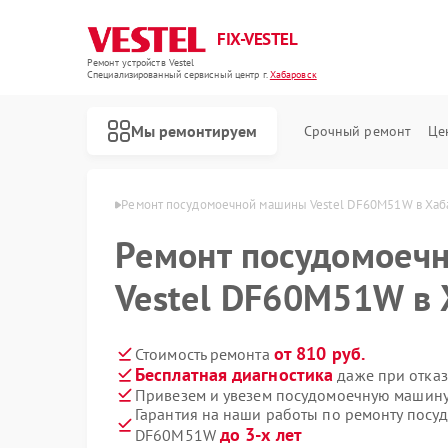
FIX-VESTEL
Ремонт устройств Vestel
Специализированный cервисный центр г.
Хабаровск
Мы ремонтируем
Срочный ремонт
Це
Vestel в Хабаровске
Ремонт посудомоечной машины Vestel DF60M51W в Хаб
Ремонт посудомоеч
Vestel DF60M51W в 
Ремонт стиральных машин Vestel
Ремонт варочных панелей Vestel
от 810 руб.
Стоимость ремонта
Бесплатная диагностика
даже при отказ
Привезем и увезем посудомоечную машину
Гарантия на наши работы по ремонту посу
до 3-х лет
DF60M51W