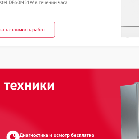
tel DF60M51W в течении часа
нать стоимость работ
 техники
Диагностика и осмотр бесплатно