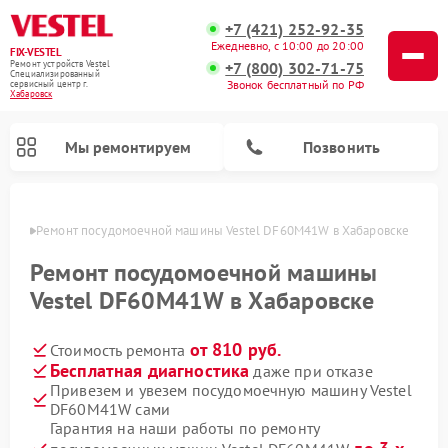
+7 (421) 252-92-35
Ежедневно, с 10:00 до 20:00
FIX-VESTEL
+7 (800) 302-71-75
Ремонт устройств Vestel
Специализированный
Звонок бесплатный по РФ
cервисный центр г.
Хабаровск
Мы ремонтируем
Позвонить
овске
Ремонт посудомоечной машины Vestel DF60M41W в Хабаровске
Ремонт посудомоечной машины
Vestel DF60M41W в Хабаровске
Ремонт стиральных машин Vestel
Ремонт варочных панелей Vestel
от 810 руб.
Стоимость ремонта
Бесплатная диагностика
даже при отказе
Привезем и увезем посудомоечную машину Vestel
DF60M41W сами
Гарантия на наши работы по ремонту