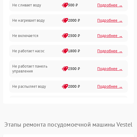
Не сливает воду
500 ₽
Подробнее →
Электропитание
Не нагревает воду
2000 ₽
Подробнее →
Датчики
Не включается
2500 ₽
Подробнее →
Нагрев
Не работает насос
1800 ₽
Подробнее →
Вода
Не работает панель
Гигиена
2500 ₽
Подробнее →
управления
Программное обеспечение
Не распыляет воду
2000 ₽
Подробнее →
Не запускается цикл
1800 ₽
Подробнее →
стирки
Проблемы с набором
Этапы ремонта посудомоечной машины Vestel
1800 ₽
Подробнее →
воды