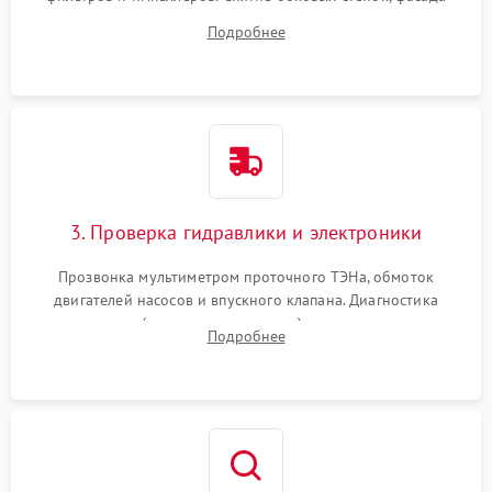
дверцы или нижнего поддона для прямого доступа к
Подробнее
циркуляционному насосу, ТЭНу и сливной помпе.
3. Проверка гидравлики и электроники
Прозвонка мультиметром проточного ТЭНа, обмоток
двигателей насосов и впускного клапана. Диагностика
прессостата (датчика уровня воды), датчика мутности,
Подробнее
концевика дверцы и электронного модуля управления.