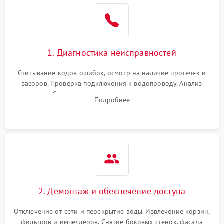
Не работает сушилка
2100 ₽
Подробнее →
Сбои в работе таймера
1700 ₽
Подробнее →
1. Диагностика неисправностей
Проблемы с
2100 ₽
Подробнее →
циркуляционным насосом
Считывание кодов ошибок, осмотр на наличие протечек и
засоров. Проверка подключения к водопроводу. Анализ
жалоб на отсутствие слива, нагрева, вращения
Подробнее
разбрызгивателей или срабатывание системы защиты
аквастоп.
2. Демонтаж и обеспечение доступа
Отключение от сети и перекрытие воды. Извлечение корзин,
фильтров и импеллеров. Снятие боковых стенок, фасада