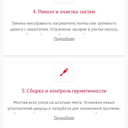
4. Ремонт и очистка систем
Замена неисправного нагревателя, помпы или заливного
шланга с аквастопом. Устранение засоров в улитке насоса,
патрубках и фильтрах. Компонентный ремонт платы
Подробнее
управления, восстановление поврежденной проводки.
5. Сборка и контроль герметичности
Монтаж всех узлов на штатные места. Установка новых
уплотнителей дверцы и патрубков для исключения протечек.
Надежная фиксация хомутов гидравлической системы,
Подробнее
сборка корпуса и установка датчика поплавка.