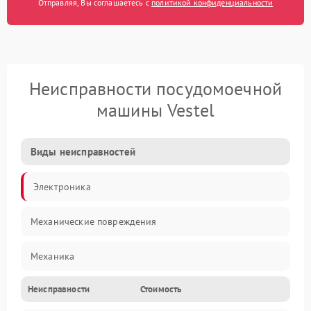
Отправляя, Вы соглашаетесь с
политикой конфиденциальности
Неисправности посудомоечной
машины Vestel
Виды неисправностей
Электроника
Механические повреждения
Механика
Неисправности
Стоимость
Управление