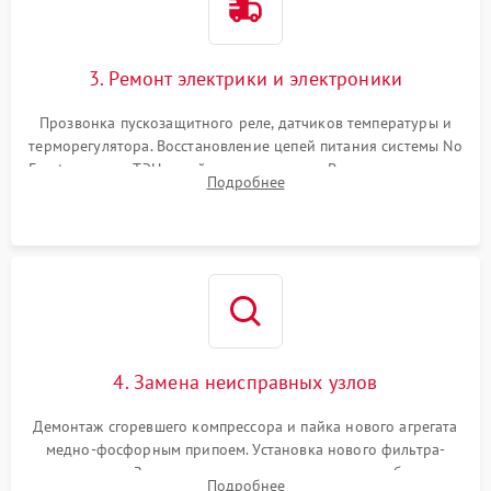
3. Ремонт электрики и электроники
Прозвонка пускозащитного реле, датчиков температуры и
терморегулятора. Восстановление цепей питания системы No
Frost, включая ТЭН оттайки и вентилятор. Ремонт или замена
Подробнее
платы управления при сбоях алгоритмов.
4. Замена неисправных узлов
Демонтаж сгоревшего компрессора и пайка нового агрегата
медно-фосфорным припоем. Установка нового фильтра-
осушителя. Замена изношенных вентиляторов обдува,
Подробнее