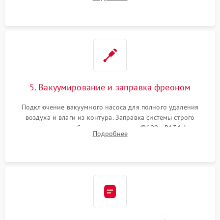
сломанных заслонок или поврежденных дверных петель.
5. Вакуумирование и заправка фреоном
Подключение вакуумного насоса для полного удаления
воздуха и влаги из контура. Заправка системы строго
дозированным объемом хладагента (R600a, R134a) по
Подробнее
электронным весам. Контроль рабочего давления в системе.