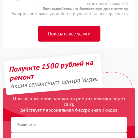
стоимости запчастей.
Записывайтесь на бесплатную диагностику.
Мы проверим ваше устройство и укажем на неисправность.
Показать все услуги
Получите 1500 рублей на
ремонт
Акция сервисного центра Vestel
При оформлении заявки на ремонт техники через
сайт,
действует персональная бессрочная скидка