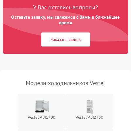
Поломка системы No Frost
2600 ₽
Подробнее →
У Вас остались вопросы?
Оставьте заявку, мы свяжемся с Вами в ближайшее
Образование конденсата
1800 ₽
Подробнее →
на стенках
время
Сбой в работе инвертора
2100 ₽
Подробнее →
Заказать звонок
Запах горелого при
2000 ₽
Подробнее →
работе
Не включается
1000 ₽
Подробнее →
холодильник
Модели холодильников Vestel
Проблемы с системой
автоматической
1800 ₽
Подробнее →
разморозки
Vestel VBI1700
Vestel VBI2760