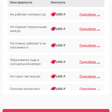
Неисправности
Стоимость
Механика
Не работает компрессор
2000 ₽
Подробнее →
Электропитание
Не морозит морозильная
Дренаж
1800 ₽
Подробнее →
камера
Оттайка
Постоянно работает и не
1500 ₽
Подробнее →
отключается
Программное обеспечение
Образование льда в
1500 ₽
Подробнее →
холодильной камере
Не горит свет внутри
1400 ₽
Подробнее →
Поломка термостата
1800 ₽
Подробнее →
Не работает вентилятор
1800 ₽
Подробнее →