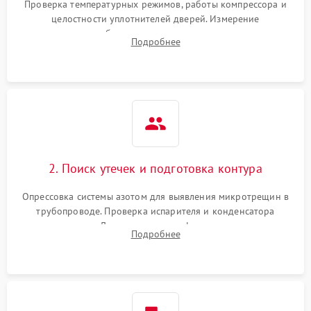
Проверка температурных режимов, работы компрессора и
целостности уплотнителей дверей. Измерение
сопротивления обмоток мотора, проверка термостата и
Подробнее
считывание кодов ошибок с электронного дисплея.
2. Поиск утечек и подготовка контура
Опрессовка системы азотом для выявления микротрещин в
трубопроводе. Проверка испарителя и конденсатора
течеискателем. Демонтаж старого фильтра-осушителя и
Подробнее
продувка капиллярной трубки для устранения засоров.