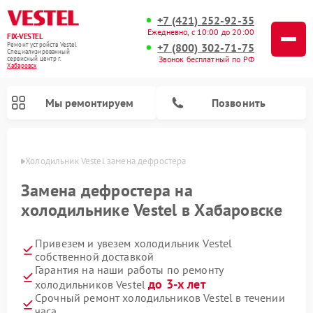
+7 (421) 252-92-35
Ежедневно, с 10:00 до 20:00
FIX-VESTEL
+7 (800) 302-71-75
Ремонт устройств Vestel
Специализированный
Звонок бесплатный по РФ
cервисный центр г.
Хабаровск
Мы ремонтируем
Позвонить
овске
Холодильник Vestel замена дефростера
Замена дефростера на
холодильнике Vestel в Хабаровске
Ремонт посудомоечных машин Vestel
Ремонт стиральных машин Vestel
Ремонт варочных панелей Vestel
Привезем и увезем холодильник Vestel
собственной доставкой
Гарантия на наши работы по ремонту
до 3-х лет
холодильников Vestel
Срочный ремонт холодильников Vestel в течении
часа