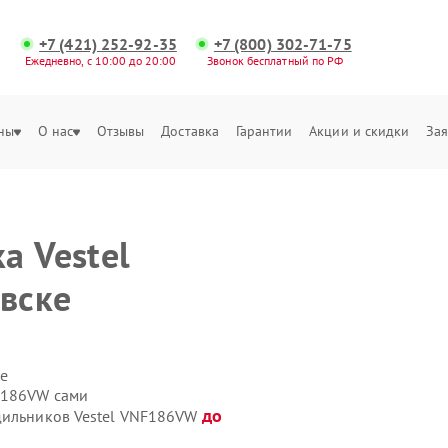
+7 (421) 252-92-35
+7 (800) 302-71-75
Ежедневно, с 10:00 до 20:00
Звонок бесплатный по РФ
ны
О нас
Отзывы
Доставка
Гарантии
Акции и скидки
Зая
а Vestel
вске
е
F186VW сами
до
одильников Vestel VNF186VW