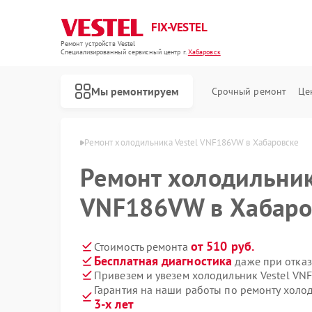
FIX-VESTEL
Ремонт устройств Vestel
Специализированный cервисный центр г.
Хабаровск
Мы ремонтируем
Срочный ремонт
Це
Vestel в Хабаровске
Ремонт холодильника Vestel VNF186VW в Хабаровске
Ремонт холодильник
VNF186VW в Хабаро
Ремонт стиральных машин Vestel
Ремонт посудомоечных машин Vestel
Ремонт варочных панелей Vestel
от 510 руб.
Стоимость ремонта
Бесплатная диагностика
даже при отказ
Привезем и увезем холодильник Vestel VN
Гарантия на наши работы по ремонту хол
3-х лет