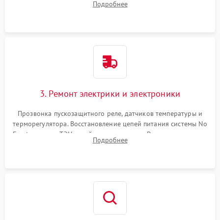
Подробнее
продувка капиллярной трубки для устранения засоров.
3. Ремонт электрики и электроники
Прозвонка пускозащитного реле, датчиков температуры и
терморегулятора. Восстановление цепей питания системы No
Frost, включая ТЭН оттайки и вентилятор. Ремонт или замена
Подробнее
платы управления при сбоях алгоритмов.