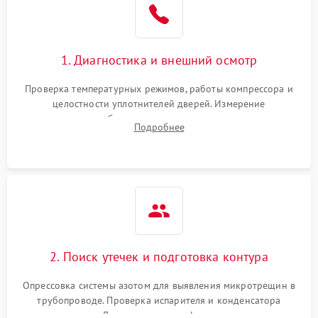
1800 ₽
Подробнее →
на стенках
Сбой в работе инвертора
2100 ₽
Подробнее →
1. Диагностика и внешний осмотр
Запах горелого при
2000 ₽
Подробнее →
Проверка температурных режимов, работы компрессора и
работе
целостности уплотнителей дверей. Измерение
сопротивления обмоток мотора, проверка термостата и
Не включается
Подробнее
1000 ₽
Подробнее →
считывание кодов ошибок с электронного дисплея.
холодильник
Проблемы с системой
автоматической
1800 ₽
Подробнее →
разморозки
2. Поиск утечек и подготовка контура
Опрессовка системы азотом для выявления микротрещин в
трубопроводе. Проверка испарителя и конденсатора
течеискателем. Демонтаж старого фильтра-осушителя и