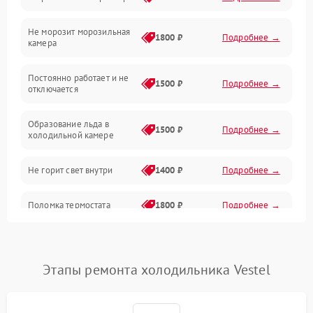
Электропитание
Не морозит морозильная
Дренаж
1800 ₽
Подробнее →
камера
Оттайка
Постоянно работает и не
1500 ₽
Подробнее →
отключается
Программное обеспечение
Образование льда в
1500 ₽
Подробнее →
холодильной камере
Не горит свет внутри
1400 ₽
Подробнее →
Поломка термостата
1800 ₽
Подробнее →
Не работает вентилятор
1800 ₽
Подробнее →
Этапы ремонта холодильника Vestel
Поломка системы No Frost
2600 ₽
Подробнее →
Образование конденсата