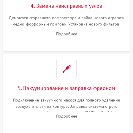
4. Замена неисправных узлов
Демонтаж сгоревшего компрессора и пайка нового агрегата
медно-фосфорным припоем. Установка нового фильтра-
осушителя. Замена изношенных вентиляторов обдува,
Подробнее
сломанных заслонок или поврежденных дверных петель.
5. Вакуумирование и заправка фреоном
Подключение вакуумного насоса для полного удаления
воздуха и влаги из контура. Заправка системы строго
дозированным объемом хладагента (R600a, R134a) по
Подробнее
электронным весам. Контроль рабочего давления в системе.