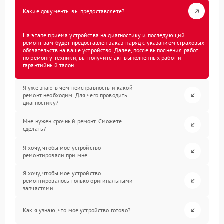
Какие документы вы предоставляете?
На этапе приема устройства на диагностику и последующий
ремонт вам будет предоставлен заказ-наряд с указанием страховых
обязательств на ваше устройство. Далее, после выполнения работ
по ремонту техники, вы получите акт выполненных работ и
гарантийный талон.
Я уже знаю в чем неисправность и какой
ремонт необходим. Для чего проводить
диагностику?
Мне нужен срочный ремонт. Сможете
сделать?
Я хочу, чтобы мое устройство
ремонтировали при мне.
Я хочу, чтобы мое устройство
ремонтировалось только оригинальными
запчастями.
Как я узнаю, что мое устройство готово?