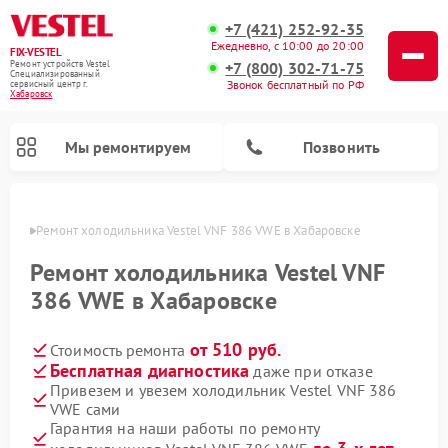
+7 (421) 252-92-35
Ежедневно, с 10:00 до 20:00
FIX-VESTEL
+7 (800) 302-71-75
Ремонт устройств Vestel
Специализированный
Звонок бесплатный по РФ
cервисный центр г.
Хабаровск
Мы ремонтируем
Позвонить
овске
Ремонт холодильника Vestel VNF 386 VWE в Хабаровске
Ремонт холодильника Vestel VNF
386 VWE в Хабаровске
Ремонт посудомоечных машин Vestel
Ремонт стиральных машин Vestel
Ремонт варочных панелей Vestel
от 510 руб.
Стоимость ремонта
Бесплатная диагностика
даже при отказе
Привезем и увезем холодильник Vestel VNF 386
VWE сами
Гарантия на наши работы по ремонту