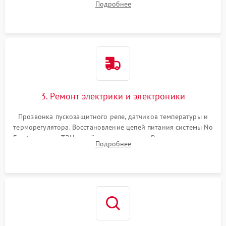
Подробнее
продувка капиллярной трубки для устранения засоров.
3. Ремонт электрики и электроники
Прозвонка пускозащитного реле, датчиков температуры и
терморегулятора. Восстановление цепей питания системы No
Frost, включая ТЭН оттайки и вентилятор. Ремонт или замена
Подробнее
платы управления при сбоях алгоритмов.