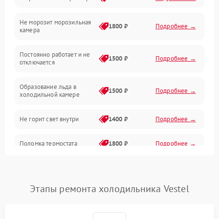
Электропитание
Не морозит морозильная
Дренаж
1800 ₽
Подробнее →
камера
Оттайка
Постоянно работает и не
1500 ₽
Подробнее →
отключается
Программное обеспечение
Образование льда в
1500 ₽
Подробнее →
холодильной камере
Не горит свет внутри
1400 ₽
Подробнее →
Поломка термостата
1800 ₽
Подробнее →
Не работает вентилятор
1800 ₽
Подробнее →
Этапы ремонта холодильника Vestel
Поломка системы No Frost
2600 ₽
Подробнее →
Образование конденсата