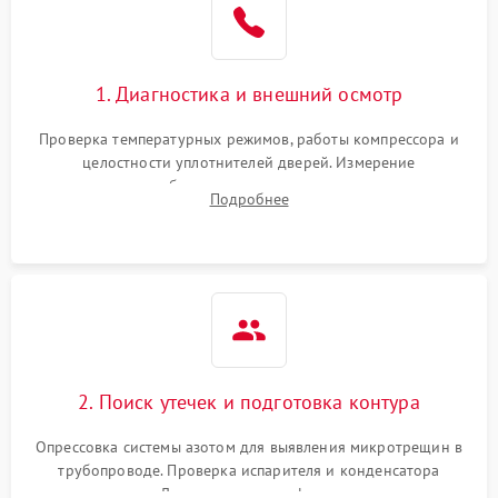
1800 ₽
Подробнее →
на стенках
Сбой в работе инвертора
2100 ₽
Подробнее →
1. Диагностика и внешний осмотр
Запах горелого при
2000 ₽
Подробнее →
Проверка температурных режимов, работы компрессора и
работе
целостности уплотнителей дверей. Измерение
сопротивления обмоток мотора, проверка термостата и
Не включается
Подробнее
1000 ₽
Подробнее →
считывание кодов ошибок с электронного дисплея.
холодильник
Проблемы с системой
автоматической
1800 ₽
Подробнее →
разморозки
2. Поиск утечек и подготовка контура
Опрессовка системы азотом для выявления микротрещин в
трубопроводе. Проверка испарителя и конденсатора
течеискателем. Демонтаж старого фильтра-осушителя и