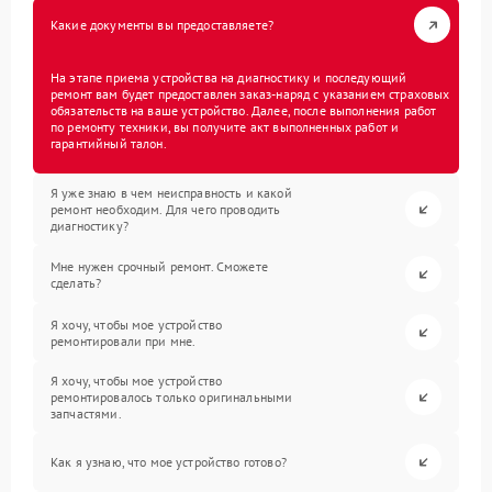
Какие документы вы предоставляете?
На этапе приема устройства на диагностику и последующий
ремонт вам будет предоставлен заказ-наряд с указанием страховых
обязательств на ваше устройство. Далее, после выполнения работ
по ремонту техники, вы получите акт выполненных работ и
гарантийный талон.
Я уже знаю в чем неисправность и какой
ремонт необходим. Для чего проводить
диагностику?
Мне нужен срочный ремонт. Сможете
сделать?
Я хочу, чтобы мое устройство
ремонтировали при мне.
Я хочу, чтобы мое устройство
ремонтировалось только оригинальными
запчастями.
Как я узнаю, что мое устройство готово?