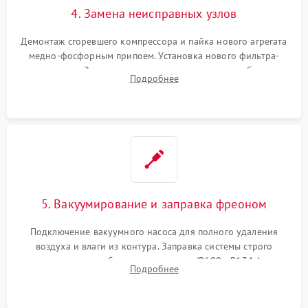
4. Замена неисправных узлов
Демонтаж сгоревшего компрессора и пайка нового агрегата
медно-фосфорным припоем. Установка нового фильтра-
осушителя. Замена изношенных вентиляторов обдува,
Подробнее
сломанных заслонок или поврежденных дверных петель.
5. Вакуумирование и заправка фреоном
Подключение вакуумного насоса для полного удаления
воздуха и влаги из контура. Заправка системы строго
дозированным объемом хладагента (R600a, R134a) по
Подробнее
электронным весам. Контроль рабочего давления в системе.