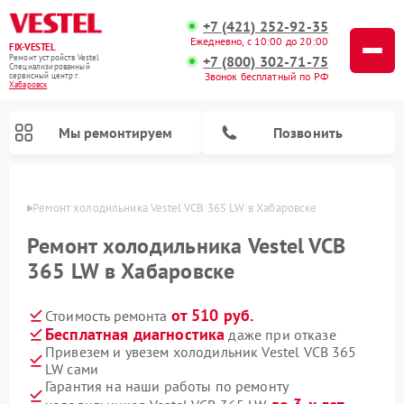
+7 (421) 252-92-35
Ежедневно, с 10:00 до 20:00
FIX-VESTEL
+7 (800) 302-71-75
Ремонт устройств Vestel
Специализированный
Звонок бесплатный по РФ
cервисный центр г.
Хабаровск
Мы ремонтируем
Позвонить
овске
Ремонт холодильника Vestel VCB 365 LW в Хабаровске
Ремонт холодильника Vestel VCB
365 LW в Хабаровске
Ремонт посудомоечных машин Vestel
Ремонт стиральных машин Vestel
Ремонт варочных панелей Vestel
от 510 руб.
Стоимость ремонта
Бесплатная диагностика
даже при отказе
Привезем и увезем холодильник Vestel VCB 365
LW сами
Гарантия на наши работы по ремонту