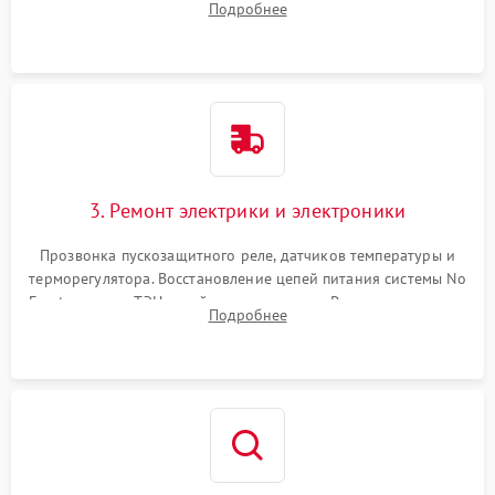
Подробнее
продувка капиллярной трубки для устранения засоров.
3. Ремонт электрики и электроники
Прозвонка пускозащитного реле, датчиков температуры и
терморегулятора. Восстановление цепей питания системы No
Frost, включая ТЭН оттайки и вентилятор. Ремонт или замена
Подробнее
платы управления при сбоях алгоритмов.