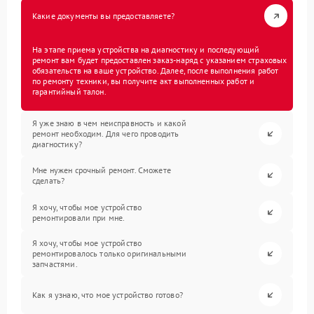
Какие документы вы предоставляете?
На этапе приема устройства на диагностику и последующий
ремонт вам будет предоставлен заказ-наряд с указанием страховых
обязательств на ваше устройство. Далее, после выполнения работ
по ремонту техники, вы получите акт выполненных работ и
гарантийный талон.
Я уже знаю в чем неисправность и какой
ремонт необходим. Для чего проводить
диагностику?
Мне нужен срочный ремонт. Сможете
сделать?
Я хочу, чтобы мое устройство
ремонтировали при мне.
Я хочу, чтобы мое устройство
ремонтировалось только оригинальными
запчастями.
Как я узнаю, что мое устройство готово?