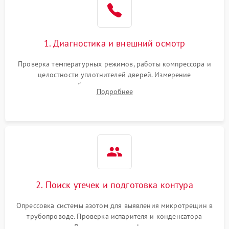
1800 ₽
Подробнее →
на стенках
Сбой в работе инвертора
2100 ₽
Подробнее →
1. Диагностика и внешний осмотр
Запах горелого при
2000 ₽
Подробнее →
Проверка температурных режимов, работы компрессора и
работе
целостности уплотнителей дверей. Измерение
сопротивления обмоток мотора, проверка термостата и
Не включается
Подробнее
1000 ₽
Подробнее →
считывание кодов ошибок с электронного дисплея.
холодильник
Проблемы с системой
автоматической
1800 ₽
Подробнее →
разморозки
2. Поиск утечек и подготовка контура
Опрессовка системы азотом для выявления микротрещин в
трубопроводе. Проверка испарителя и конденсатора
течеискателем. Демонтаж старого фильтра-осушителя и