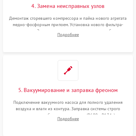
4. Замена неисправных узлов
Демонтаж сгоревшего компрессора и пайка нового агрегата
медно-фосфорным припоем. Установка нового фильтра-
осушителя. Замена изношенных вентиляторов обдува,
Подробнее
сломанных заслонок или поврежденных дверных петель.
5. Вакуумирование и заправка фреоном
Подключение вакуумного насоса для полного удаления
воздуха и влаги из контура. Заправка системы строго
дозированным объемом хладагента (R600a, R134a) по
Подробнее
электронным весам. Контроль рабочего давления в системе.