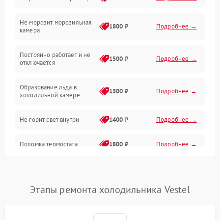
Электропитание
Не морозит морозильная
Дренаж
1800 ₽
Подробнее →
камера
Оттайка
Постоянно работает и не
1500 ₽
Подробнее →
отключается
Программное обеспечение
Образование льда в
1500 ₽
Подробнее →
холодильной камере
Не горит свет внутри
1400 ₽
Подробнее →
Поломка термостата
1800 ₽
Подробнее →
Не работает вентилятор
1800 ₽
Подробнее →
Этапы ремонта холодильника Vestel
Поломка системы No Frost
2600 ₽
Подробнее →
Образование конденсата