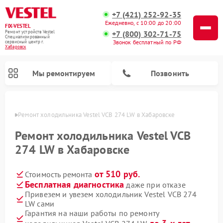
+7 (421) 252-92-35
Ежедневно, с 10:00 до 20:00
FIX-VESTEL
+7 (800) 302-71-75
Ремонт устройств Vestel
Специализированный
Звонок бесплатный по РФ
cервисный центр г.
Хабаровск
Мы ремонтируем
Позвонить
овске
Ремонт холодильника Vestel VCB 274 LW в Хабаровске
Ремонт холодильника Vestel VCB
274 LW в Хабаровске
Ремонт посудомоечных машин Vestel
Ремонт стиральных машин Vestel
Ремонт варочных панелей Vestel
от 510 руб.
Стоимость ремонта
Бесплатная диагностика
даже при отказе
Привезем и увезем холодильник Vestel VCB 274
LW сами
Гарантия на наши работы по ремонту