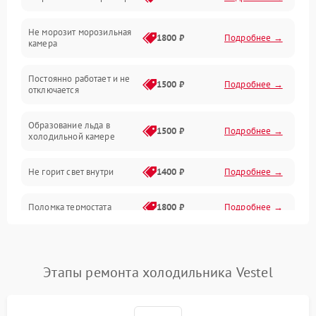
Электропитание
Не морозит морозильная
Дренаж
1800 ₽
Подробнее →
камера
Оттайка
Постоянно работает и не
1500 ₽
Подробнее →
отключается
Программное обеспечение
Образование льда в
1500 ₽
Подробнее →
холодильной камере
Не горит свет внутри
1400 ₽
Подробнее →
Поломка термостата
1800 ₽
Подробнее →
Не работает вентилятор
1800 ₽
Подробнее →
Этапы ремонта холодильника Vestel
Поломка системы No Frost
2600 ₽
Подробнее →
Образование конденсата