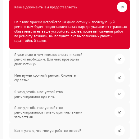
Какие документы вы предоставляете?
На этапе приема устройства на диагностику и последующий
ремонт вам будет предоставлен заказ-наряд с указанием страховых
обязательств на ваше устройство. Далее, после выполнения работ
по ремонту техники, вы получите акт выполненных работ и
гарантийный талон.
Я уже знаю в чем неисправность и какой
ремонт необходим. Для чего проводить
диагностику?
Мне нужен срочный ремонт. Сможете
сделать?
Я хочу, чтобы мое устройство
ремонтировали при мне.
Я хочу, чтобы мое устройство
ремонтировалось только оригинальными
запчастями.
Как я узнаю, что мое устройство готово?