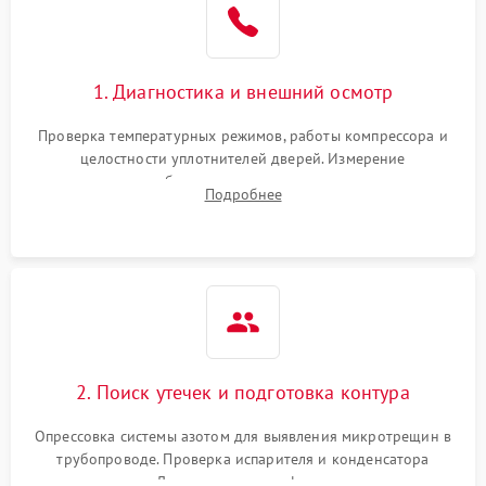
1800 ₽
Подробнее →
на стенках
Сбой в работе инвертора
2100 ₽
Подробнее →
1. Диагностика и внешний осмотр
Запах горелого при
2000 ₽
Подробнее →
Проверка температурных режимов, работы компрессора и
работе
целостности уплотнителей дверей. Измерение
сопротивления обмоток мотора, проверка термостата и
Не включается
Подробнее
1000 ₽
Подробнее →
считывание кодов ошибок с электронного дисплея.
холодильник
Проблемы с системой
автоматической
1800 ₽
Подробнее →
разморозки
2. Поиск утечек и подготовка контура
Опрессовка системы азотом для выявления микротрещин в
трубопроводе. Проверка испарителя и конденсатора
течеискателем. Демонтаж старого фильтра-осушителя и