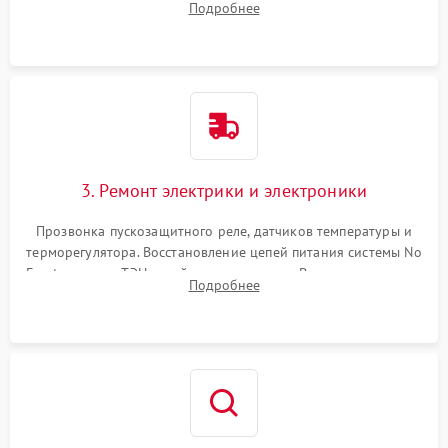
Подробнее
продувка капиллярной трубки для устранения засоров.
3. Ремонт электрики и электроники
Прозвонка пускозащитного реле, датчиков температуры и
терморегулятора. Восстановление цепей питания системы No
Frost, включая ТЭН оттайки и вентилятор. Ремонт или замена
Подробнее
платы управления при сбоях алгоритмов.