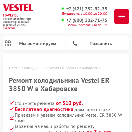
+7 (421) 252-92-35
Ежедневно, с 10:00 до 20:00
FIX-VESTEL
+7 (800) 302-71-75
Ремонт устройств Vestel
Специализированный
Звонок бесплатный по РФ
cервисный центр г.
Хабаровск
Мы ремонтируем
Позвонить
овске
Ремонт холодильника Vestel ER 3850 W в Хабаровске
Ремонт холодильника Vestel ER
3850 W в Хабаровске
Ремонт посудомоечных машин Vestel
Ремонт стиральных машин Vestel
Ремонт варочных панелей Vestel
от 510 руб.
Стоимость ремонта
Бесплатная диагностика
даже при отказе
Привезем и увезем холодильник Vestel ER 3850 W
сами
Гарантия на наши работы по ремонту