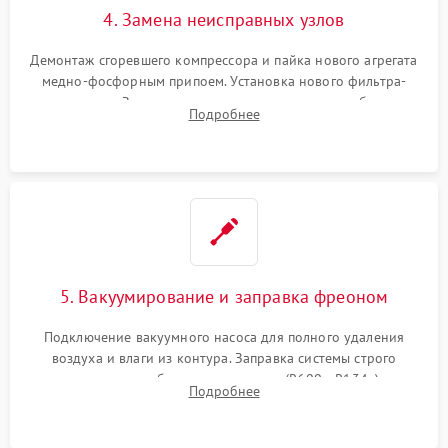
4. Замена неисправных узлов
Демонтаж сгоревшего компрессора и пайка нового агрегата
медно-фосфорным припоем. Установка нового фильтра-
осушителя. Замена изношенных вентиляторов обдува,
Подробнее
сломанных заслонок или поврежденных дверных петель.
5. Вакуумирование и заправка фреоном
Подключение вакуумного насоса для полного удаления
воздуха и влаги из контура. Заправка системы строго
дозированным объемом хладагента (R600a, R134a) по
Подробнее
электронным весам. Контроль рабочего давления в системе.