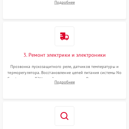
Подробнее
продувка капиллярной трубки для устранения засоров.
3. Ремонт электрики и электроники
Прозвонка пускозащитного реле, датчиков температуры и
терморегулятора. Восстановление цепей питания системы No
Frost, включая ТЭН оттайки и вентилятор. Ремонт или замена
Подробнее
платы управления при сбоях алгоритмов.