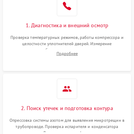
1800 ₽
Подробнее →
на стенках
Сбой в работе инвертора
2100 ₽
Подробнее →
1. Диагностика и внешний осмотр
Запах горелого при
2000 ₽
Подробнее →
Проверка температурных режимов, работы компрессора и
работе
целостности уплотнителей дверей. Измерение
сопротивления обмоток мотора, проверка термостата и
Не включается
Подробнее
1000 ₽
Подробнее →
считывание кодов ошибок с электронного дисплея.
холодильник
Проблемы с системой
автоматической
1800 ₽
Подробнее →
разморозки
2. Поиск утечек и подготовка контура
Опрессовка системы азотом для выявления микротрещин в
трубопроводе. Проверка испарителя и конденсатора
течеискателем. Демонтаж старого фильтра-осушителя и