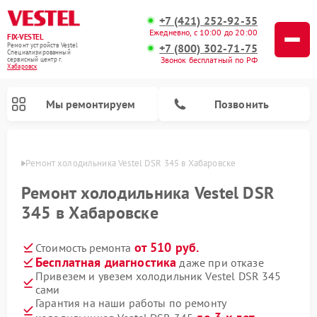
+7 (421) 252-92-35
Ежедневно, с 10:00 до 20:00
FIX-VESTEL
+7 (800) 302-71-75
Ремонт устройств Vestel
Специализированный
Звонок бесплатный по РФ
cервисный центр г.
Хабаровск
Мы ремонтируем
Позвонить
овске
Ремонт холодильника Vestel DSR 345 в Хабаровске
Ремонт холодильника Vestel DSR
345 в Хабаровске
Ремонт посудомоечных машин Vestel
Ремонт стиральных машин Vestel
Ремонт варочных панелей Vestel
от 510 руб.
Стоимость ремонта
Бесплатная диагностика
даже при отказе
Привезем и увезем холодильник Vestel DSR 345
сами
Гарантия на наши работы по ремонту