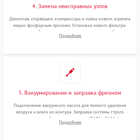
4. Замена неисправных узлов
Демонтаж сгоревшего компрессора и пайка нового агрегата
медно-фосфорным припоем. Установка нового фильтра-
осушителя. Замена изношенных вентиляторов обдува,
Подробнее
сломанных заслонок или поврежденных дверных петель.
5. Вакуумирование и заправка фреоном
Подключение вакуумного насоса для полного удаления
воздуха и влаги из контура. Заправка системы строго
дозированным объемом хладагента (R600a, R134a) по
Подробнее
электронным весам. Контроль рабочего давления в системе.