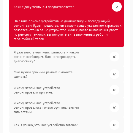
Какие документы вы предоставляете?
На этапе приема устройства на диагностику и последующий
ремонт вам будет предоставлен заказ-наряд с указанием страховых
обязательств на ваше устройство. Далее, после выполнения работ
по ремонту техники, вы получите акт выполненных работ и
гарантийный талон.
Я уже знаю в чем неисправность и какой
ремонт необходим. Для чего проводить
диагностику?
Мне нужен срочный ремонт. Сможете
сделать?
Я хочу, чтобы мое устройство
ремонтировали при мне.
Я хочу, чтобы мое устройство
ремонтировалось только оригинальными
запчастями.
Как я узнаю, что мое устройство готово?