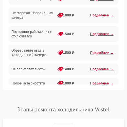
Электропитание
Не морозит морозильная
Дренаж
1800 ₽
Подробнее →
камера
Оттайка
Постоянно работает и не
1500 ₽
Подробнее →
отключается
Программное обеспечение
Образование льда в
1500 ₽
Подробнее →
холодильной камере
Не горит свет внутри
1400 ₽
Подробнее →
Поломка термостата
1800 ₽
Подробнее →
Не работает вентилятор
1800 ₽
Подробнее →
Этапы ремонта холодильника Vestel
Поломка системы No Frost
2600 ₽
Подробнее →
Образование конденсата