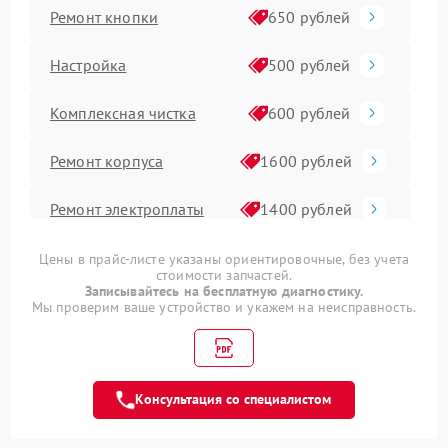
Ремонт кнопки
650 рублей
Настройка
500 рублей
Комплексная чистка
600 рублей
Ремонт корпуса
1600 рублей
Ремонт электроплаты
1400 рублей
Прошивка
1500 рублей
Цены в прайс-листе указаны ориентировочные, без учета
стоимости запчастей.
Записывайтесь на бесплатную диагностику.
Замена дисплея (экрана)
2000 рублей
Мы проверим ваше устройство и укажем на неисправность.
Ремонт после залития
2100 рублей
Консультация со специалистом
Устранение ошибок
2100 рублей