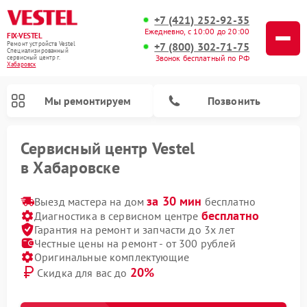
+7 (421) 252-92-35
Ежедневно, с 10:00 до 20:00
FIX-VESTEL
+7 (800) 302-71-75
Ремонт устройств Vestel
Специализированный
Звонок бесплатный по РФ
cервисный центр г.
Хабаровск
Мы ремонтируем
Позвонить
Сервисный центр Vestel
в Хабаровске
за 30 мин
Выезд мастера на дом
бесплатно
бесплатно
Диагностика в сервисном центре
Гарантия на ремонт и запчасти до 3х лет
Честные цены на ремонт - от 300 рублей
Ремонт стиральных машин Vestel
Ремонт варочных панелей Vestel
Ремонт посудомоечных машин Vestel
Оригинальные комплектующие
20%
Скидка для вас до